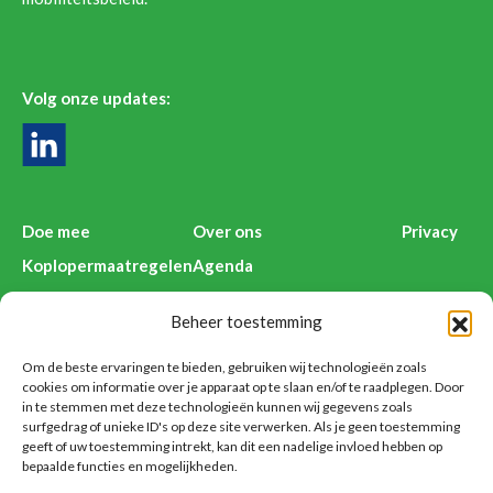
Volg onze updates:
Doe mee
Over ons
Privacy
Koplopermaatregelen
Agenda
Kenniswijzers
Deelnemers Anders Reizen
Beheer toestemming
Nieuws
Contact
Voorbeelden
Disclaimer
Om de beste ervaringen te bieden, gebruiken wij technologieën zoals
cookies om informatie over je apparaat op te slaan en/of te raadplegen. Door
in te stemmen met deze technologieën kunnen wij gegevens zoals
surfgedrag of unieke ID's op deze site verwerken. Als je geen toestemming
geeft of uw toestemming intrekt, kan dit een nadelige invloed hebben op
Anders Reizen is een initiatief van:
bepaalde functies en mogelijkheden.