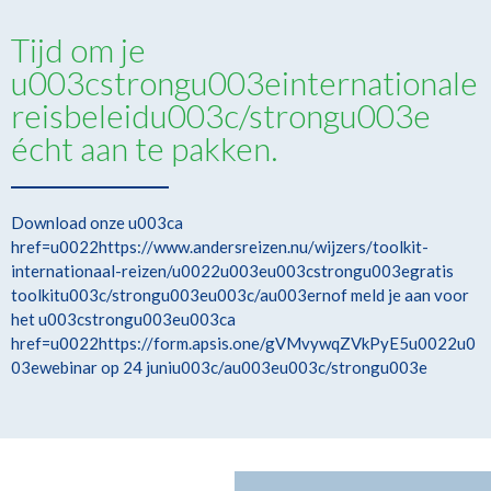
Tijd om je
u003cstrongu003einternationale
reisbeleidu003c/strongu003e
écht aan te pakken.
Download onze u003ca
href=u0022https://www.andersreizen.nu/wijzers/toolkit-
internationaal-reizen/u0022u003eu003cstrongu003egratis
toolkitu003c/strongu003eu003c/au003ernof meld je aan voor
het u003cstrongu003eu003ca
href=u0022https://form.apsis.one/gVMvywqZVkPyE5u0022u0
03ewebinar op 24 juniu003c/au003eu003c/strongu003e