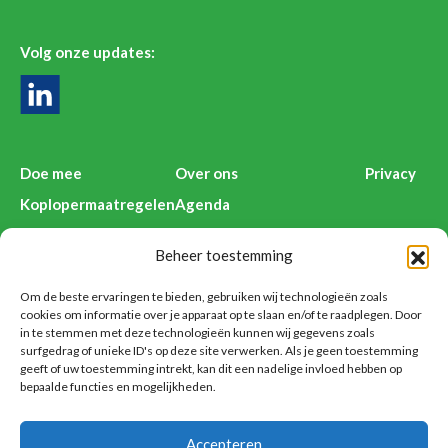
Volg onze updates:
Doe mee
Over ons
Privacy
Koplopermaatregelen
Agenda
Kenniswijzers
Deelnemers Anders Reizen
Beheer toestemming
Nieuws
Contact
Voorbeelden
Disclaimer
Om de beste ervaringen te bieden, gebruiken wij technologieën zoals
cookies om informatie over je apparaat op te slaan en/of te raadplegen. Door
in te stemmen met deze technologieën kunnen wij gegevens zoals
surfgedrag of unieke ID's op deze site verwerken. Als je geen toestemming
geeft of uw toestemming intrekt, kan dit een nadelige invloed hebben op
Anders Reizen is een initiatief van:
bepaalde functies en mogelijkheden.
Accepteren