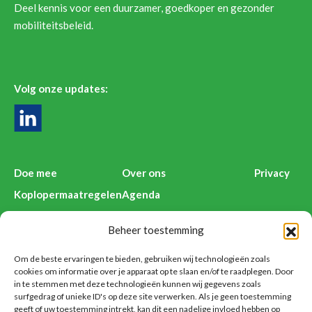
Deel kennis voor een duurzamer, goedkoper en gezonder
mobiliteitsbeleid.
Volg onze updates:
Doe mee
Over ons
Privacy
Koplopermaatregelen
Agenda
Kenniswijzers
Deelnemers Anders Reizen
Beheer toestemming
Nieuws
Contact
Voorbeelden
Disclaimer
Om de beste ervaringen te bieden, gebruiken wij technologieën zoals
cookies om informatie over je apparaat op te slaan en/of te raadplegen. Door
in te stemmen met deze technologieën kunnen wij gegevens zoals
surfgedrag of unieke ID's op deze site verwerken. Als je geen toestemming
geeft of uw toestemming intrekt, kan dit een nadelige invloed hebben op