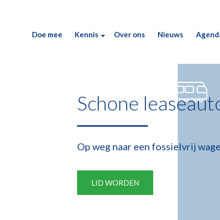
Doe mee
Kennis
Over ons
Nieuws
Agend
Schone leaseauto
Op weg naar een fossielvrij wag
LID WORDEN