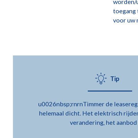
worden/u
toegang 
voor uw 
Tip
u0026nbsp;rnrnTimmer de leaseregel
helemaal dicht. Het elektrisch rijde
verandering, het aanbod