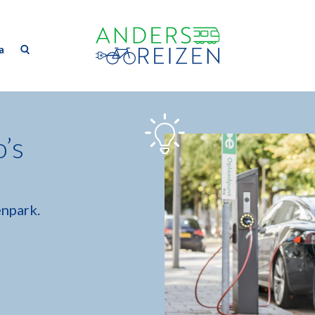
a
’s
enpark.