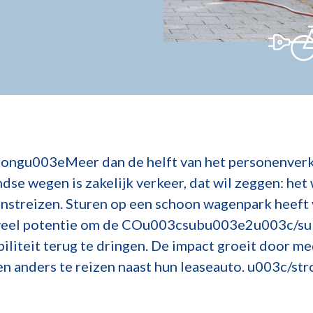
ongu003eMeer dan de helft van het personenverk
dse wegen is zakelijk verkeer, dat wil zeggen: he
enstreizen. Sturen op een schoon wagenpark heeft 
veel potentie om de COu003csubu003e2u003c/su
iliteit terug te dringen. De impact groeit door m
en anders te reizen naast hun leaseauto. u003c/s