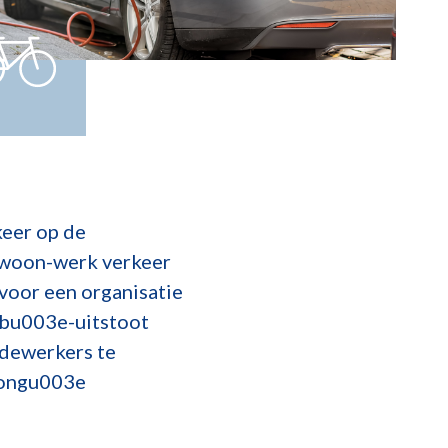
eer op de
t woon-werk verkeer
voor een organisatie
bu003e-uitstoot
edewerkers te
trongu003e