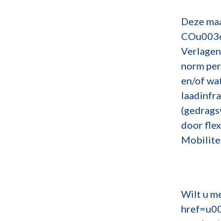
Deze maa
COu003c
Verlagen
norm per
en/of wa
laadinfr
(gedrags
door fle
Mobilite
Wilt u m
href=u00