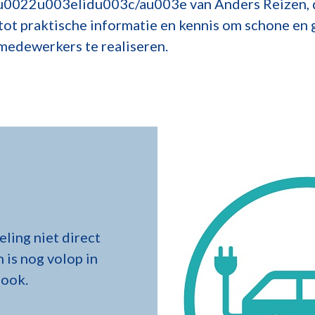
0022u003elidu003c/au003e van Anders Reizen, d
tot praktische informatie en kennis om schone en 
medewerkers te realiseren.
ing niet direct
n is nog volop in
 ook.