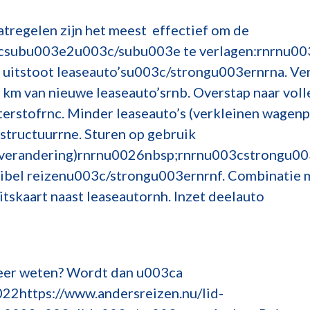
tregelen zijn het meest effectief om de
subu003e2u003c/subu003e te verlagen:rnrnu00
 uitstoot leaseauto’su003c/strongu003ernrna. Ve
 km van nieuwe leaseauto’srnb. Overstap naar volle
terstofrnc. Minder leaseauto’s (verkleinen wagen
astructuurrne. Sturen op gebruik
verandering)rnrnu0026nbsp;rnrnu003cstrongu00
xibel reizenu003c/strongu003ernrnf. Combinatie m
itskaart naast leaseautornh. Inzet deelauto
eer weten? Wordt dan u003ca
22https://www.andersreizen.nu/lid-