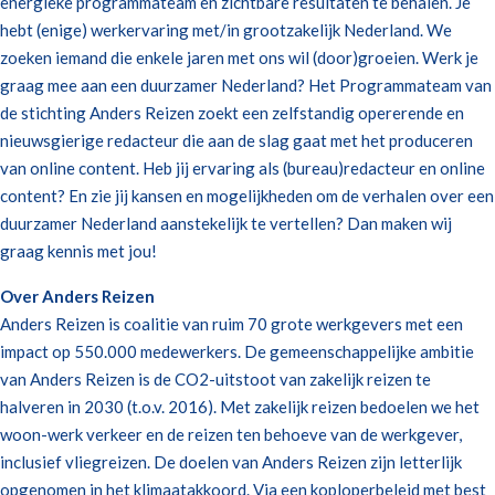
energieke programmateam en zichtbare resultaten te behalen. Je
hebt (enige) werkervaring met/in grootzakelijk Nederland. We
zoeken iemand die enkele jaren met ons wil (door)groeien. Werk je
graag mee aan een duurzamer Nederland? Het Programmateam van
de stichting Anders Reizen zoekt een zelfstandig opererende en
nieuwsgierige redacteur die aan de slag gaat met het produceren
van online content. Heb jij ervaring als (bureau)redacteur en online
content? En zie jij kansen en mogelijkheden om de verhalen over een
duurzamer Nederland aanstekelijk te vertellen? Dan maken wij
graag kennis met jou!
Over Anders Reizen
Anders Reizen is coalitie van ruim 70 grote werkgevers met een
impact op 550.000 medewerkers. De gemeenschappelijke ambitie
van Anders Reizen is de CO2-uitstoot van zakelijk reizen te
halveren in 2030 (t.o.v. 2016). Met zakelijk reizen bedoelen we het
woon-werk verkeer en de reizen ten behoeve van de werkgever,
inclusief vliegreizen. De doelen van Anders Reizen zijn letterlijk
opgenomen in het klimaatakkoord. Via een koploperbeleid met best