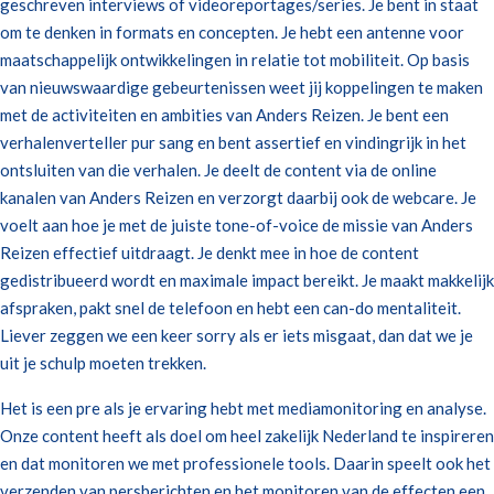
geschreven interviews of videoreportages/series. Je bent in staat
om te denken in formats en concepten. Je hebt een antenne voor
maatschappelijk ontwikkelingen in relatie tot mobiliteit. Op basis
van nieuwswaardige gebeurtenissen weet jij koppelingen te maken
met de activiteiten en ambities van Anders Reizen. Je bent een
verhalenverteller pur sang en bent assertief en vindingrijk in het
ontsluiten van die verhalen. Je deelt de content via de online
kanalen van Anders Reizen en verzorgt daarbij ook de webcare. Je
voelt aan hoe je met de juiste tone-of-voice de missie van Anders
Reizen effectief uitdraagt. Je denkt mee in hoe de content
gedistribueerd wordt en maximale impact bereikt. Je maakt makkelijk
afspraken, pakt snel de telefoon en hebt een can-do mentaliteit.
Liever zeggen we een keer sorry als er iets misgaat, dan dat we je
uit je schulp moeten trekken.
Het is een pre als je ervaring hebt met mediamonitoring en analyse.
Onze content heeft als doel om heel zakelijk Nederland te inspireren
en dat monitoren we met professionele tools. Daarin speelt ook het
verzenden van persberichten en het monitoren van de effecten een