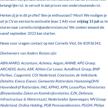
belangrijke rol. Je vervult in dat proces een ondersteunende rol.
Herken jij je in dit profiel? Ben je enthousiast? Mooi! We nodigen je
uit je CV en een korte motivatie (max 1 A4) voor
vrijdag 15 juli
as te
sturen naar cornelis.vlot@andersreizen.nu! We zoeken iemand die
vanaf september 2022 kan starten.
Neem voor vragen contact op met Cornelis Vlot, 06-83936341.
Deelnemers van Anders Reizen zijn:
ABN AMRO, Accenture, Achmea, Aegon, ANWB, APG Groep,
ARCADIS, Asito
,
ASR, Athlon Car Lease, AutoBinck Group, BNP
Paribas, Capgemini, CGI Nederland, Conclusion, de Volksbank,
Deloitte, Eneco, Enexis, Gemeente Rotterdam, HaskoningDHV,
Havenbedrijf Rotterdam, ING, KPMG, KPN, LeasePlan, Ministeries
(Binnenlandse Zaken en Koninkrijksrelaties, EZK, Defensie,
Infrastructuur & Waterstaat), Nederlandse Spoorwegen, NN Group
Nederland, Ordina Holding, PGB Pensioendiensten, PGGM, Philips