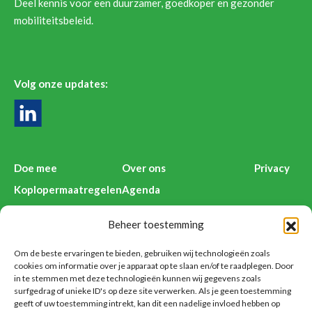
Deel kennis voor een duurzamer, goedkoper en gezonder
mobiliteitsbeleid.
Volg onze updates:
Doe mee
Over ons
Privacy
Koplopermaatregelen
Agenda
Kenniswijzers
Deelnemers Anders Reizen
Beheer toestemming
Nieuws
Contact
Voorbeelden
Disclaimer
Om de beste ervaringen te bieden, gebruiken wij technologieën zoals
cookies om informatie over je apparaat op te slaan en/of te raadplegen. Door
in te stemmen met deze technologieën kunnen wij gegevens zoals
surfgedrag of unieke ID's op deze site verwerken. Als je geen toestemming
geeft of uw toestemming intrekt, kan dit een nadelige invloed hebben op