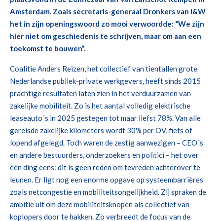
Amsterdam. Zoals secretaris-generaal Dronkers van I&W
het in zijn openingswoord zo mooi verwoordde: “We zijn
hier niet om geschiedenis te schrijven, maar om aan een
toekomst te bouwen”.
Coalitie Anders Reizen, het collectief van tientallen grote
Nederlandse publiek-private werkgevers, heeft sinds 2015
prachtige resultaten laten zien in het verduurzamen van
zakelijke mobiliteit. Zo is het aantal volledig elektrische
leaseauto´s in 2025 gestegen tot maar liefst 78%. Van alle
gereisde zakelijke kilometers wordt 30% per OV, fiets of
lopend afgelegd. Toch waren de zestig aanwezigen – CEO´s
en andere bestuurders, onderzoekers en politici – het over
één ding eens: dit is geen reden om tevreden achterover te
leunen. Er ligt nog een enorme opgave op systeembarrières
zoals netcongestie en mobiliteitsongelijkheid. Zij spraken de
ambitie uit om deze mobiliteitsknopen als collectief van
koplopers door te hakken. Zo verbreedt de focus van de