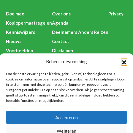
Doe mee
Over ons
Privacy
Koplopermaatregelen
Agenda
Kenniswijzers
Deelnemers Anders Reizen
Nieuws
Contact
Voorbeelden
Disclaimer
Beheer toestemming
Om de beste ervaringen te bieden, gebruiken wij technologieën zoals
Anders Reizen is een initiatief van:
cookies om informatie over je apparaat op te slaan en/of te raadplegen. Door
in te stemmen met deze technologieën kunnen wij gegevens zoals
surfgedrag of unieke ID's op deze site verwerken. Als je geen toestemming
geeft of uw toestemming intrekt, kan dit een nadelige invloed hebben op
bepaalde functies en mogelijkheden.
Accepteren
Weigeren