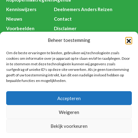
Kenniswijzers
Deelnemers Anders Reizen
Nieuws
Contact
Voorbeelden
Disclaimer
Beheer toestemming
Om de beste ervaringen te bieden, gebruiken wij technologieën zoals
Anders Reizen is een initiatief van:
cookies om informatie over je apparaat op te slaan en/of te raadplegen. Door
in te stemmen met deze technologieën kunnen wij gegevens zoals
surfgedrag of unieke ID's op deze site verwerken. Als je geen toestemming
geeft of uw toestemming intrekt, kan dit een nadelige invloed hebben op
bepaalde functies en mogelijkheden.
Accepteren
Weigeren
Bekijk voorkeuren