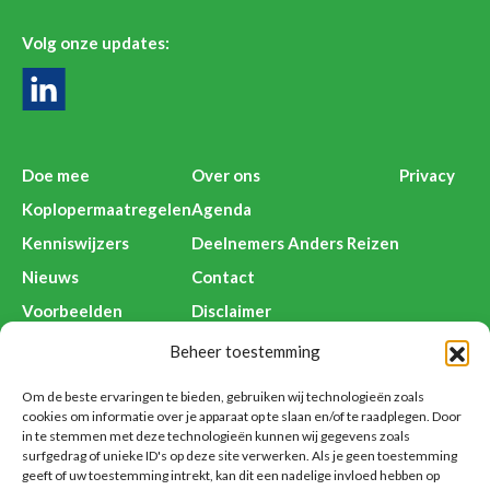
Volg onze updates:
Doe mee
Over ons
Privacy
Koplopermaatregelen
Agenda
Kenniswijzers
Deelnemers Anders Reizen
Nieuws
Contact
Voorbeelden
Disclaimer
Beheer toestemming
Om de beste ervaringen te bieden, gebruiken wij technologieën zoals
Anders Reizen is een initiatief van:
cookies om informatie over je apparaat op te slaan en/of te raadplegen. Door
in te stemmen met deze technologieën kunnen wij gegevens zoals
surfgedrag of unieke ID's op deze site verwerken. Als je geen toestemming
geeft of uw toestemming intrekt, kan dit een nadelige invloed hebben op