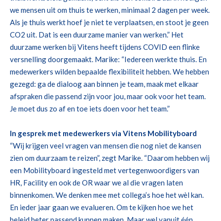
we mensen uit om thuis te werken
, minimaal 2 dagen per week
.
Als je thuis werkt hoef je niet te
verplaatsen
, en stoot je geen
CO2 uit.
Dat is een duurzame manier van werken.”
Het
duurzame werken bij
Vitens
heeft tijdens COVID een flinke
versnelling doorgemaakt. Marike:
“
Iedereen werkte thuis. En
medewerkers wilden bepaalde flexibiliteit hebben.
We hebben
gezegd
: g
a de dialoog aan
binnen je team, maak met elkaar
afspraken die passend zijn voor jou, maar ook voor het team.
Je moet dus zo af en toe iets doen voor het team.”
In gesprek met medewerkers via
Vitens
Mobilityboard
“Wij krijgen veel vragen van mensen die nog niet de
kansen
zien om duurzaam te reizen
”, zegt Marike
.
“Daarom hebben wij
een
M
obilityboard
ingesteld
met vertegenwoordigers
van
HR, Facility en
ook de
OR
waar we al die vragen laten
binnenkomen.
We denken mee
met collega’s
hoe het
w
è
l
kan.
En
ieder jaar gaan we
evalueren
. Om te kijken hoe we
het
beleid
beter passend kunnen maken.
Maar w
el vanuit
één