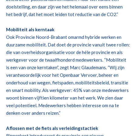
doelstelling, en daar zijn we het helemaal over eens binnen
het bedrijf, dat het moet leiden tot reductie van de CO2.
”
Mobiliteit als kerntaak
Ook P
rovincie Noord-Brabant
omarmd hybride werken en
duurzame mobiliteit
. Dat doet
de provincie
vanuit
twee rollen:
die van
overheidsorganisatie
voor de h
é
le provincie
en
als
werkgever
voor de
twaalfhonderd
medewerkers
.
“Mobiliteit
is een van onze kerntaken”, zegt Marc Glaudemans.
“Wij zijn
verantwoordelijk
voor
het Openbaar Vervoer
,
beheer en
onderhoud van
wegen,
fietspaden
,
mobiliteits
beleid, t
ransitie
en
smart
mobility
.
Als
werkgever:
45% van onze medewerkers
woont binnen
vijftien kilometer van het werk. We zien
daar
veel potentieel. Medewerkers hebben interesse om na te
denken over anders reizen.”
A
flossen
met de fiets
als verleidingstactiek
Binnenkort introduceert de provincie een nieuwe