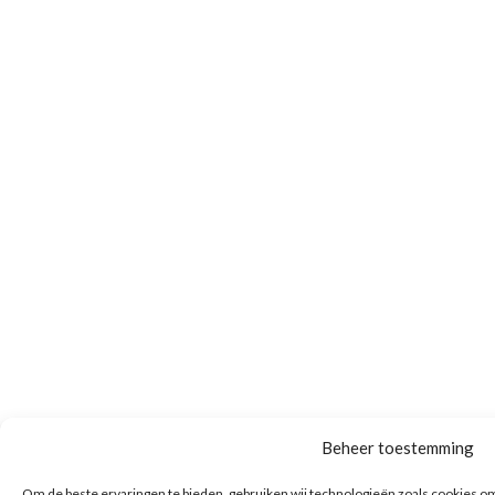
Beheer toestemming
Om de beste ervaringen te bieden, gebruiken wij technologieën zoals cookies om i