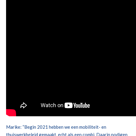
Marike: “
Begin 2021 hebben we een mobiliteit- en
thuiswerkbeleid gema
akt
, e
cht
als
een combi.
Daarin nodigen