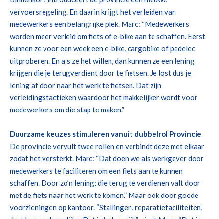
vervoersregeling. En daarin krijgt het verleiden van
medewerkers een belangrijke plek. Marc:
“Medewerkers
worden meer verleid om fiets of e-bike aan te schaffen. Eerst
kunnen ze voor een week een e-bike
, cargobike
of
pedelec
uitproberen. En als ze het willen, dan kunnen ze een lening
krijgen die je terugverdient door te fietsen. Je lost dus je
lening af door naar het werk te fietsen. Dat zijn
verleidingstactieken
waardoor het makkelijker wordt voor
medewerkers om die stap te maken.”
Duurzame keuzes stimuleren vanuit d
ubbelrol
Provincie
De provincie
vervult twee rollen en verbindt deze met elkaar
zo
dat het versterkt
. Marc:
“
Dat doen we a
ls werkgever door
medewerkers
te faciliteren om
een fiets aan
te
kunnen
schaffen.
Door zo’n lening;
d
ie terug te verdienen valt door
met de
fiets naar het werk te komen.” Maar ook door goede
voorzieningen op kantoor. “Stallingen, reparatiefaciliteiten,