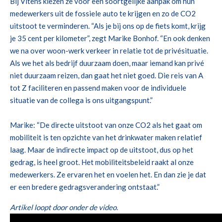
Bij
Vitens
kiezen ze voor een soortgelijke aanpak om hun
medewerkers uit de fossiele auto te krijgen
en zo de CO2
uitstoot te verminderen
.
“Als je bij ons op de fiets komt,
krijg
je 35 cent per kilometer”, zegt Marike
Bonhof
.
“En ook denken
we na over woon-werk verkeer
in relatie tot
de privésituatie.
Als we het als
bedrijf duurzaam doen, maar
iemand
kan
privé
niet duurzaam reizen
, dan gaat het niet goed.
Die reis van A
tot Z faciliteren en passend maken voor de individuele
situatie van de
collega
is ons uitgangspunt
.
”
Marike:
“De directe uitstoot van onze CO2 als het gaat om
mobiliteit is ten opzichte van het
drink
water maken relatief
laag. Maar de indirecte impact op de uitstoot, dus op het
gedrag, is heel groot. Het mobiliteitsbeleid raakt al onze
medewerkers. Ze ervaren het en voelen het. En dan zie je dat
er een bredere gedragsverandering ontstaat.”
Artikel loopt door onder de video.