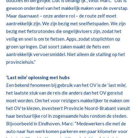
douches en dergelijke. Dat is belangrijk”, vindt Marc. “Dat is
gewoon onderdeel van het makkelijk maken van
de overstap.
Maar daarnaast – onze andere rol – de route zelf moet
aantrekkelijk
zijn. We zijn bezig met snelfietspaden.
W
e zijn
bezig met
fiets
rotondes die ongelijkvloers zijn, zodat het
veilig en snel is om te fietsen. Apps, zodat stoplichten op
groen springen.
Dat soort zaken maakt de fiets een
aantrekkelijk vervoersmiddel. Niet alleen de stalling op het
provinciehuis.”
‘
Last
mile
’
oploss
ing
met hubs
Een bekend fenomeen
bij gebruik van het OV
is
de ‘last
mile
’
,
het laatste stuk van de reis
die anders dan het OV gereisd
moet worden.
Om het voor reizigers makkelijker te maken om
het OV te kiezen,
investeert
Provincie Noord-Brabant
vanuit
haar bestuurlijke
rol
in
zogenaamde hubs
rondom de steden
.
Bijvoorbeeld in Eindhoven.
Marc:
“Medewerkers die met de
auto naar hun werk komen parkeren een paar kilometer voor