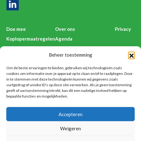
Doe mee
Over ons
Privacy
Koplopermaatregelen
Agenda
Kenniswijzers
Deelnemers Anders Reizen
Beheer toestemming
Nieuws
Contact
Voorbeelden
Disclaimer
Om de beste ervaringen te bieden, gebruiken wij technologieën zoals
cookies om informatie over je apparaat op te slaan en/of te raadplegen. Door
in te stemmen met deze technologieën kunnen wij gegevens zoals
surfgedrag of unieke ID's op deze site verwerken. Als je geen toestemming
geeft of uw toestemming intrekt, kan dit een nadelige invloed hebben op
Anders Reizen is een initiatief van:
bepaalde functies en mogelijkheden.
Accepteren
Weigeren